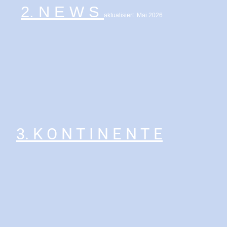
2.
N E W S
aktualisiert Mai 2026
3. K O N T I N E N T E