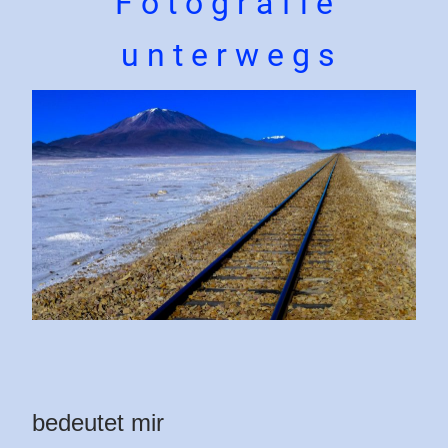
F o t o g r a f i e
u n t e r w e g s
bedeutet mir